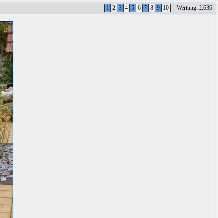
1
2
3
4
5
6
7
8
9
10
Wertung: 2.636