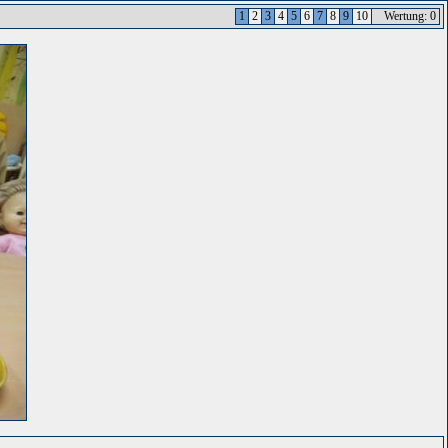
1
2
3
4
5
6
7
8
9
10
Wertung: 0