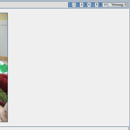
1
2
3
4
5
6
7
8
9
10
Wertung: 0