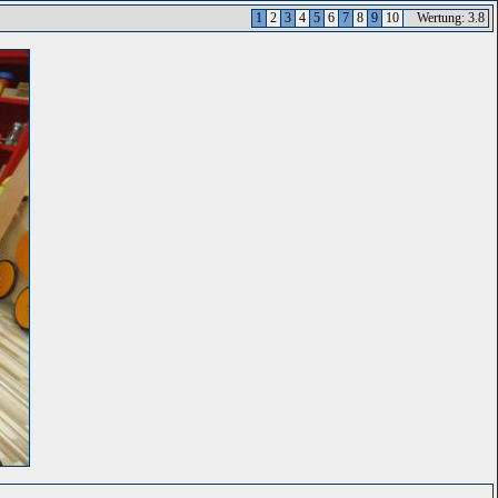
1
2
3
4
5
6
7
8
9
10
Wertung: 3.8